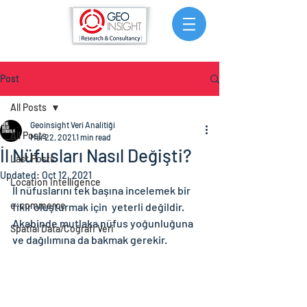
Post
All Posts
Geoinsight Veri Analitiği
All Posts
Mar 22, 2021
1 min read
İl Nüfusları Nasıl Değişti?
Last Posts
Updated:
Oct 12, 2021
Location Intelligence
İl nüfuslarını tek başına incelemek bir 
e-commerce
fikir oluşturmak için  yeterli değildir. 
Akabinde mutlaka nüfus yoğunluğuna 
Spatial Data/Coğrafi Veri
ve dağılımına da bakmak gerekir.