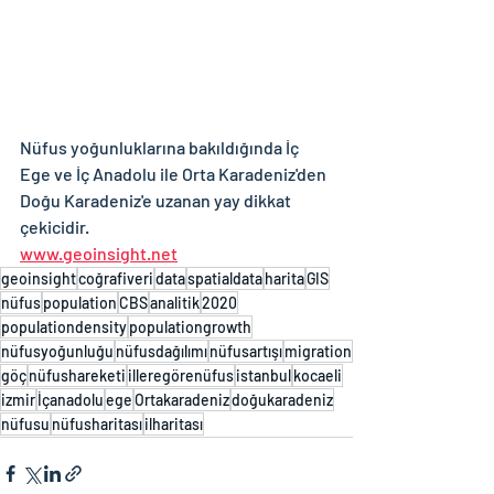
Nüfus yoğunluklarına bakıldığında İç 
Ege ve İç Anadolu ile Orta Karadeniz'den 
Doğu Karadeniz'e uzanan yay dikkat 
çekicidir.
www.geoinsight.net
geoinsight
coğrafiveri
data
spatialdata
harita
GIS
nüfus
population
CBS
analitik
2020
populationdensity
populationgrowth
nüfusyoğunluğu
nüfusdağılımı
nüfusartışı
migration
göç
nüfushareketi
illeregörenüfus
istanbul
kocaeli
izmir
İçanadolu
ege
Ortakaradeniz
doğukaradeniz
nüfusu
nüfusharitası
ilharitası