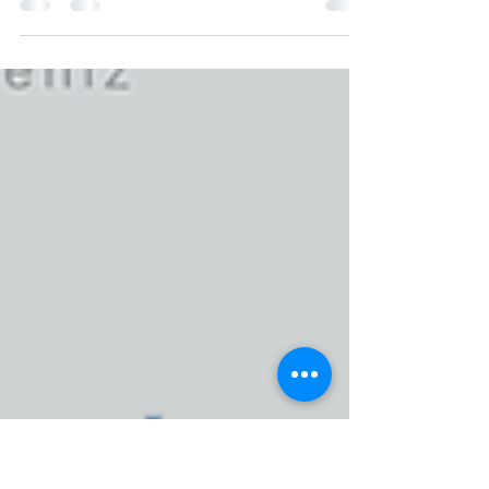
Jan 27, 2022
2 min read
Doğru Lokasyon Seçiminde
Demografik ve Sosyo-ekonomik
Veriler Nasıl Kullanılır?
Geleceği Domine Edecek Lokasyon Analitiği
ve Mekansal Zeka