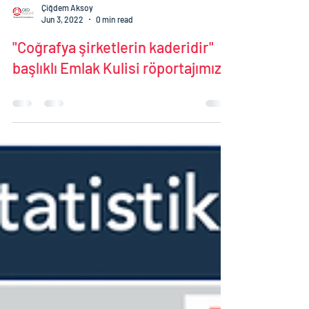
Çiğdem Aksoy
Jun 3, 2022
0 min read
"Coğrafya şirketlerin kaderidir"
başlıklı Emlak Kulisi röportajımız