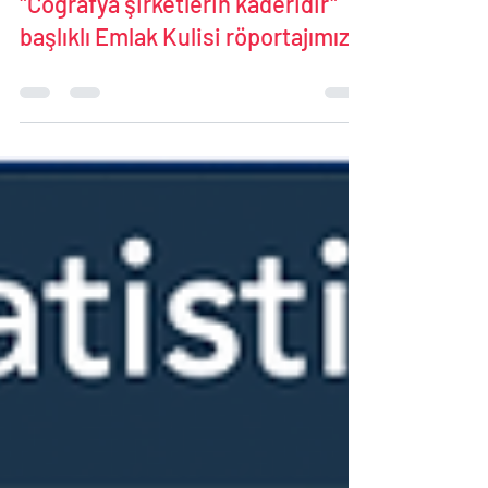
Çiğdem Aksoy
Jun 3, 2022
0 min read
"Coğrafya şirketlerin kaderidir"
başlıklı Emlak Kulisi röportajımız