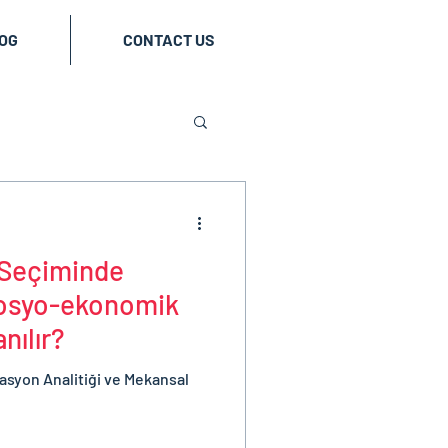
OG
CONTACT US
 Seçiminde
Sosyo-ekonomik
anılır?
syon Analitiği ve Mekansal