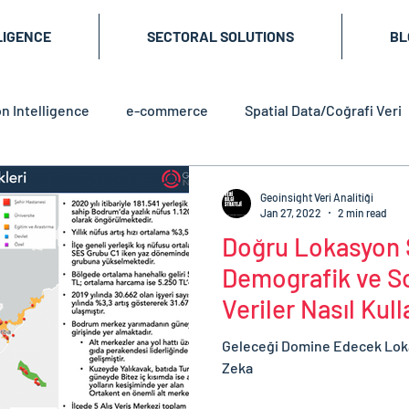
LIGENCE
SECTORAL SOLUTIONS
BL
n Intelligence
e-commerce
Spatial Data/Coğrafi Veri
Geoinsight Veri Analitiği
Jan 27, 2022
2 min read
Doğru Lokasyon
Demografik ve 
Veriler Nasıl Kull
Geleceği Domine Edecek Loka
Zeka