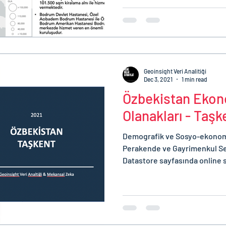
Geoinsight Veri Analitiği
Dec 3, 2021
1 min read
Özbekistan Ekono
Olanakları - Taş
Demografik ve Sosyo-ekonomik
Perakende ve Gayrimenkul Se
Datastore sayfasında online s