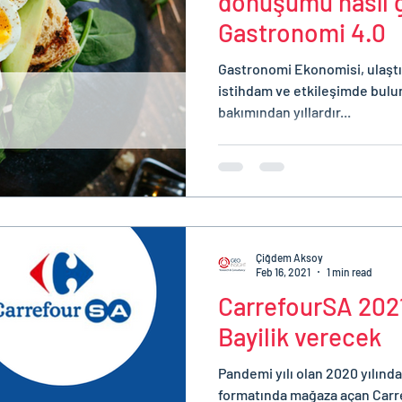
dönüşümü nasıl 
Gastronomi 4.0
Gastronomi Ekonomisi, ulaştığ
istihdam ve etkileşimde bul
bakımından yıllardır...
Çiğdem Aksoy
Feb 16, 2021
1 min read
CarrefourSA 2021
Bayilik verecek
Pandemi yılı olan 2020 yılında
formatında mağaza açan Carre