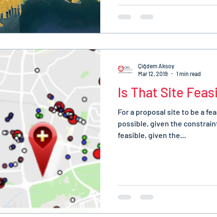
Çiğdem Aksoy
Mar 12, 2019
1 min read
Is That Site Feas
For a proposal site to be a fea
possible, given the constraints
feasible, given the...