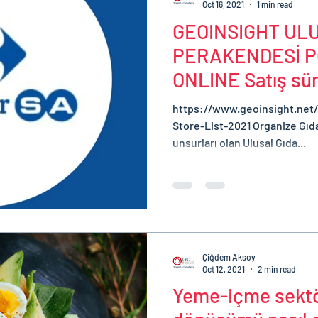
Oct 16, 2021
1 min read
GEOINSIGHT UL
PERAKENDESİ PO
ONLINE Satış sü
ile Başladı.
https://www.geoinsight.net
Store-List-2021 Organize Gıd
unsurları olan Ulusal Gıda...
Çiğdem Aksoy
Oct 12, 2021
2 min read
Yeme-içme sektör