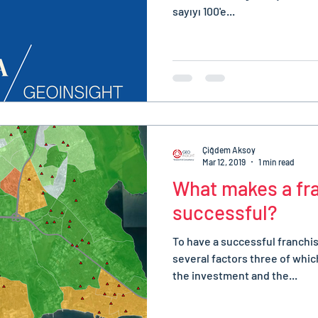
sayıyı 100'e...
Çiğdem Aksoy
Mar 12, 2019
1 min read
What makes a fr
successful?
To have a successful franchi
several factors three of whic
the investment and the...