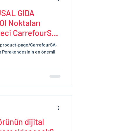
USAL GIDA
I Noktaları
reci CarrefourSA
/product-page/CarrefourSA-
a Perakendesinin en önemli
ünün dijital