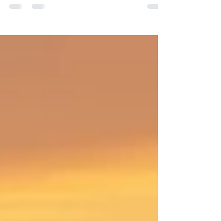
Coğrafi Veriden Bilgiye - Konumun gücü